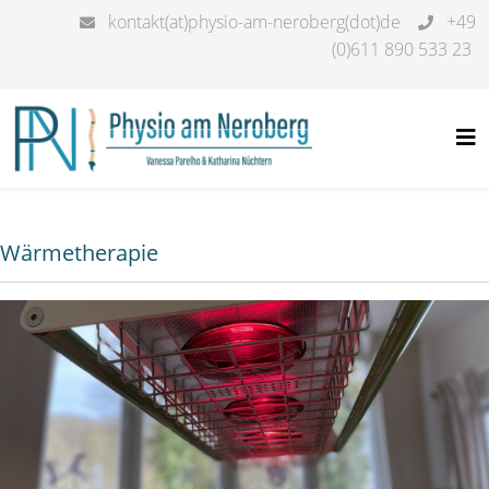
kontakt(at)physio-am-neroberg(dot)de
+49
(0)611 890 533 23
Wärmetherapie